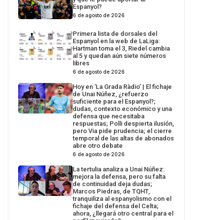
Espanyol?
6 de agosto de 2026
Primera lista de dorsales del
Espanyol en la web de LaLiga:
Hartman toma el 3, Riedel cambia
al 5 y quedan aún siete números
libres
6 de agosto de 2026
Hoy en ‘La Grada Ràdio’ | El fichaje
de Unai Núñez, ¿refuerzo
suficiente para el Espanyol?;
dudas, contexto económico y una
defensa que necesitaba
respuestas; Polli despierta ilusión,
pero Via pide prudencia; el cierre
temporal de las altas de abonados
abre otro debate
6 de agosto de 2026
La tertulia analiza a Unai Núñez:
mejora la defensa, pero su falta
de continuidad deja dudas;
Marcos Piedras, de TQHT,
tranquiliza al espanyolismo con el
fichaje del defensa del Celta;
ahora, ¿llegará otro central para el