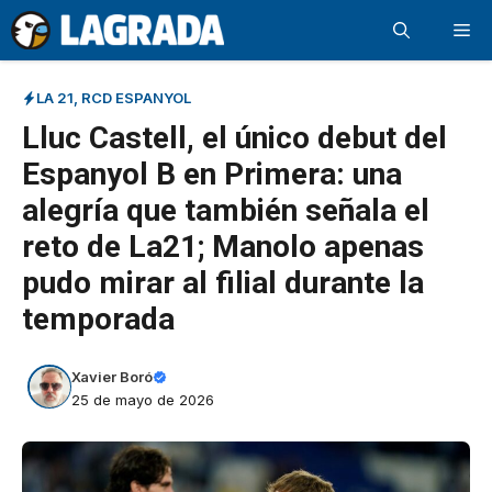
Saltar
Me
al
contenido
LA 21
,
RCD ESPANYOL
Lluc Castell, el único debut del
Espanyol B en Primera: una
alegría que también señala el
reto de La21; Manolo apenas
pudo mirar al filial durante la
temporada
Xavier Boró
25 de mayo de 2026