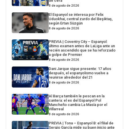
de cera
8 de agosto de 2026
El Espanyol se interesa por Felix
Uduokhai, central zurdo del Beşiktaş,
según Ertan Süzgün
8 de agosto de 2026
PREVIA | Coventry City – Espanyol:
último examen antes de LaLiga ante un
recién ascendido que se ha reforzado
a golpe de Premier
8 de agosto de 2026
Dani Jarque sigue presente: 17 años
después, el espanyolismo vuelve a
reunirse alrededor del 21
8 de agosto de 2026
Al Barça también le pescan en la
cantera: el ex del Espanyol Pol
Mancheño cambia La Masía por el
Villarreal
8 de agosto de 2026
PREVIA | Tona – Espanyol B: el filial de
Sergio García mide su buen inicio ante