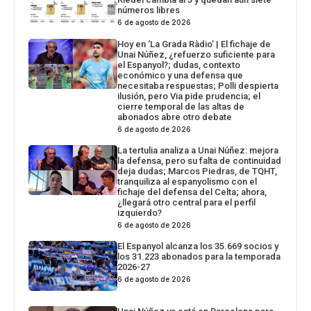
números libres
6 de agosto de 2026
Hoy en ‘La Grada Ràdio’ | El fichaje de
Unai Núñez, ¿refuerzo suficiente para
el Espanyol?; dudas, contexto
económico y una defensa que
necesitaba respuestas; Polli despierta
ilusión, pero Via pide prudencia; el
cierre temporal de las altas de
abonados abre otro debate
6 de agosto de 2026
La tertulia analiza a Unai Núñez: mejora
la defensa, pero su falta de continuidad
deja dudas; Marcos Piedras, de TQHT,
tranquiliza al espanyolismo con el
fichaje del defensa del Celta; ahora,
¿llegará otro central para el perfil
izquierdo?
6 de agosto de 2026
El Espanyol alcanza los 35.669 socios y
los 31.223 abonados para la temporada
2026-27
6 de agosto de 2026