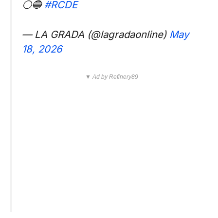
⚪🔵
#RCDE
— LA GRADA (@lagradaonline)
May
18, 2026
▼ Ad by Refinery89