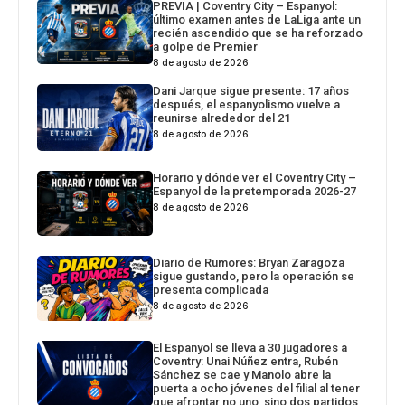
PREVIA | Coventry City – Espanyol:
último examen antes de LaLiga ante un
recién ascendido que se ha reforzado
a golpe de Premier
8 de agosto de 2026
Dani Jarque sigue presente: 17 años
después, el espanyolismo vuelve a
reunirse alrededor del 21
8 de agosto de 2026
Horario y dónde ver el Coventry City –
Espanyol de la pretemporada 2026-27
8 de agosto de 2026
Diario de Rumores: Bryan Zaragoza
sigue gustando, pero la operación se
presenta complicada
8 de agosto de 2026
El Espanyol se lleva a 30 jugadores a
Coventry: Unai Núñez entra, Rubén
Sánchez se cae y Manolo abre la
puerta a ocho jóvenes del filial al tener
que afrontar no uno, sino dos partidos