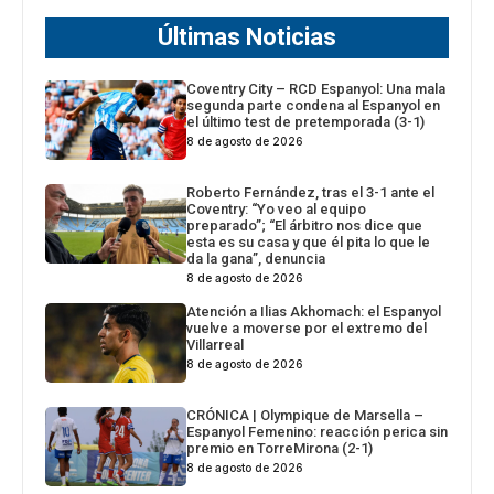
Últimas Noticias
Coventry City – RCD Espanyol: Una mala
segunda parte condena al Espanyol en
el último test de pretemporada (3-1)
8 de agosto de 2026
Roberto Fernández, tras el 3-1 ante el
Coventry: “Yo veo al equipo
preparado”; “El árbitro nos dice que
esta es su casa y que él pita lo que le
da la gana”, denuncia
8 de agosto de 2026
Atención a Ilias Akhomach: el Espanyol
vuelve a moverse por el extremo del
Villarreal
8 de agosto de 2026
CRÓNICA | Olympique de Marsella –
Espanyol Femenino: reacción perica sin
premio en TorreMirona (2-1)
8 de agosto de 2026