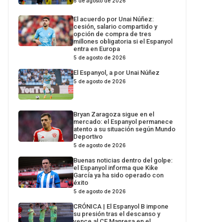
6 de agosto de 2026
El acuerdo por Unai Núñez:
cesión, salario compartido y
opción de compra de tres
millones obligatoria si el Espanyol
entra en Europa
5 de agosto de 2026
El Espanyol, a por Unai Núñez
5 de agosto de 2026
Bryan Zaragoza sigue en el
mercado: el Espanyol permanece
atento a su situación según Mundo
Deportivo
5 de agosto de 2026
Buenas noticias dentro del golpe:
el Espanyol informa que Kike
García ya ha sido operado con
éxito
5 de agosto de 2026
CRÓNICA | El Espanyol B impone
su presión tras el descanso y
vence al CE Manresa en el