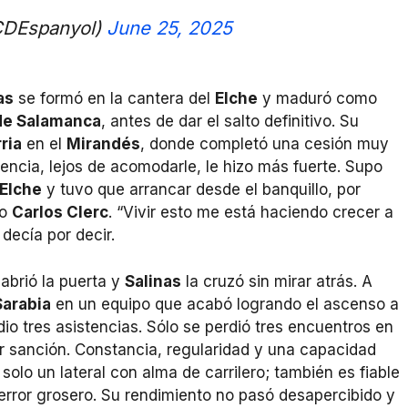
CDEspanyol)
June 25, 2025
as
se formó en la cantera del
Elche
y maduró como
de Salamanca
, antes de dar el salto definitivo. Su
ria
en el
Mirandés
, donde completó una cesión muy
encia, lejos de acomodarle, le hizo más fuerte. Supo
Elche
y tuvo que arrancar desde el banquillo, por
o
Carlos Clerc
. “Vivir esto me está haciendo crecer a
 decía por decir.
abrió la puerta y
Salinas
la cruzó sin mirar atrás. A
Sarabia
en un equipo que acabó logrando el ascenso a
io tres asistencias. Sólo se perdió tres encuentros en
or sanción. Constancia, regularidad y una capacidad
solo un lateral con alma de carrilero; también es fiable
rror grosero. Su rendimiento no pasó desapercibido y