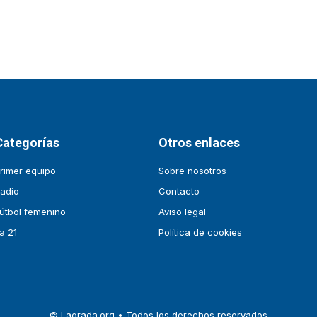
Categorías
Otros enlaces
rimer equipo
Sobre nosotros
adio
Contacto
útbol femenino
Aviso legal
a 21
Política de cookies
© Lagrada.org • Todos los derechos reservados