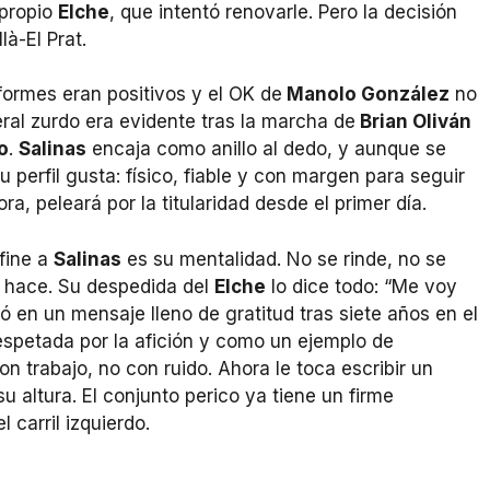
 propio
Elche
, que intentó renovarle. Pero la decisión
à-El Prat.
formes eran positivos y el OK de
Manolo González
no
teral zurdo era evidente tras la marcha de
Brian Oliván
o
.
Salinas
encaja como anillo al dedo, y aunque se
u perfil gusta: físico, fiable y con margen para seguir
a, peleará por la titularidad desde el primer día.
fine a
Salinas
es su mentalidad. No se rinde, no se
 hace. Su despedida del
Elche
lo dice todo: “Me voy
ió en un mensaje lleno de gratitud tras siete años en el
espetada por la afición y como un ejemplo de
on trabajo, no con ruido. Ahora le toca escribir un
 altura. El conjunto perico ya tiene un firme
 carril izquierdo.