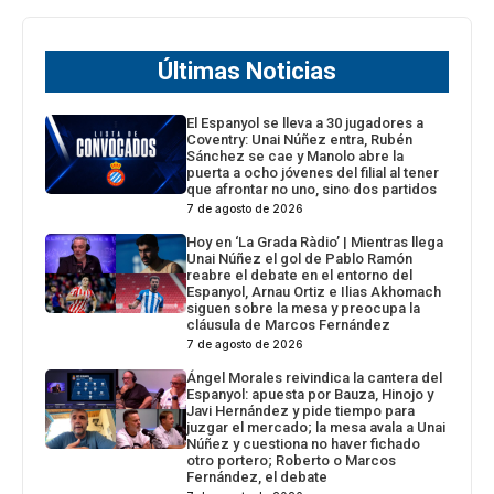
Últimas Noticias
El Espanyol se lleva a 30 jugadores a
Coventry: Unai Núñez entra, Rubén
Sánchez se cae y Manolo abre la
puerta a ocho jóvenes del filial al tener
que afrontar no uno, sino dos partidos
7 de agosto de 2026
Hoy en ‘La Grada Ràdio’ | Mientras llega
Unai Núñez el gol de Pablo Ramón
reabre el debate en el entorno del
Espanyol, Arnau Ortiz e Ilias Akhomach
siguen sobre la mesa y preocupa la
cláusula de Marcos Fernández
7 de agosto de 2026
Ángel Morales reivindica la cantera del
Espanyol: apuesta por Bauza, Hinojo y
Javi Hernández y pide tiempo para
juzgar el mercado; la mesa avala a Unai
Núñez y cuestiona no haver fichado
otro portero; Roberto o Marcos
Fernández, el debate