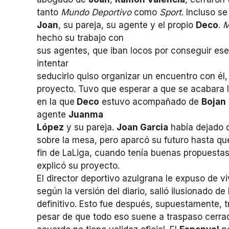
tanto
Mundo Deportivo
como
Sport
. Incluso s
Joan
, su pareja, su agente y el propio
Deco
.
hecho su trabajo con
sus agentes, que iban locos por conseguir ese 
intentar
seducirlo quiso organizar un encuentro con él,
proyecto. Tuvo que esperar a que se acabara 
en la que
Deco
estuvo acompañado de
Bojan
agente
Juanma
López
y su pareja.
Joan Garcia
había dejado q
sobre la mesa, pero aparcó su futuro hasta qu
fin de LaLiga, cuando tenía buenas propuesta
explicó su proyecto.
El director deportivo azulgrana le expuso de v
según la versión del diario, salió ilusionado 
definitivo. Esto fue después, supuestamente, tr
pesar de que todo eso suene a traspaso cerrado