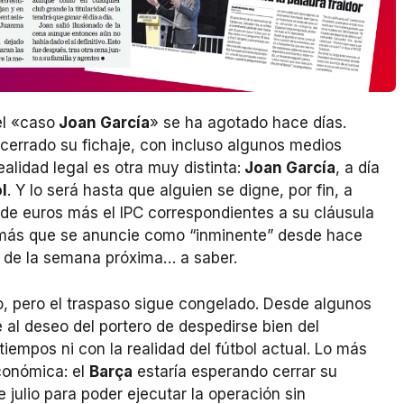
l «caso
Joan García
» se ha agotado hace días.
cerrado su fichaje, con incluso algunos medios
ealidad legal es otra muy distinta:
Joan García
, a día
l
. Y lo será hasta que alguien se digne, por fin, a
 de euros más el IPC correspondientes a su cláusula
r más que se anuncie como “inminente” desde hace
a de la semana próxima… a saber.
o, pero el traspaso sigue congelado. Desde algunos
 al deseo del portero de despedirse bien del
tiempos ni con la realidad del fútbol actual. Lo más
conómica: el
Barça
estaría esperando cerrar su
de julio para poder ejecutar la operación sin