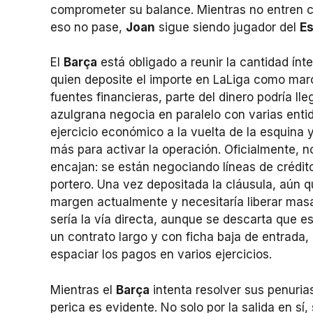
comprometer su balance. Mientras no entren c
eso no pase,
Joan
sigue siendo jugador del
E
El
Barça
está obligado a reunir la cantidad ínte
quien deposite el importe en LaLiga como marc
fuentes financieras, parte del dinero podría ll
azulgrana negocia en paralelo con varias entid
ejercicio económico a la vuelta de la esquina 
más para activar la operación. Oficialmente, no
encajan: se están negociando líneas de crédito
portero. Una vez depositada la cláusula, aún q
margen actualmente y necesitaría liberar masa 
sería la vía directa, aunque se descarta que e
un contrato largo y con ficha baja de entrada, 
espaciar los pagos en varios ejercicios.
Mientras el
Barça
intenta resolver sus penurias
perica es evidente. No solo por la salida en sí,