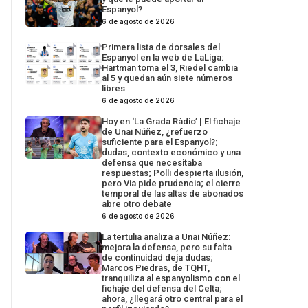
Espanyol?
6 de agosto de 2026
Primera lista de dorsales del
Espanyol en la web de LaLiga:
Hartman toma el 3, Riedel cambia
al 5 y quedan aún siete números
libres
6 de agosto de 2026
Hoy en ‘La Grada Ràdio’ | El fichaje
de Unai Núñez, ¿refuerzo
suficiente para el Espanyol?;
dudas, contexto económico y una
defensa que necesitaba
respuestas; Polli despierta ilusión,
pero Via pide prudencia; el cierre
temporal de las altas de abonados
abre otro debate
6 de agosto de 2026
La tertulia analiza a Unai Núñez:
mejora la defensa, pero su falta
de continuidad deja dudas;
Marcos Piedras, de TQHT,
tranquiliza al espanyolismo con el
fichaje del defensa del Celta;
ahora, ¿llegará otro central para el