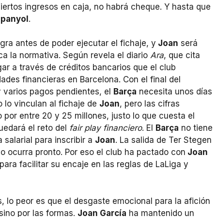
iertos ingresos en caja, no habrá cheque. Y hasta que
spanyol
.
gra antes de poder ejecutar el fichaje, y
Joan
será
a la normativa. Según revela el diario
Ara
, que cita
egar a través de créditos bancarios que el club
ades financieras en Barcelona. Con el final del
y varios pagos pendientes, el
Barça
necesita unos días
 lo vinculan al fichaje de
Joan
, pero las cifras
 por entre 20 y 25 millones, justo lo que cuesta el
uedará el reto del
fair play financiero
. El
Barça
no tiene
salarial para inscribir a
Joan
. La salida de Ter Stegen
so ocurra pronto. Por eso el club ha pactado con
Joan
para facilitar su encaje en las reglas de LaLiga y
, lo peor es que el desgaste emocional para la afición
 sino por las formas.
Joan García
ha mantenido un