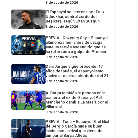
8 de agosto de 2026
El Espanyol se interesa por Felix
Uduokhai, central zurdo del
Beşiktaş, según Ertan Süzgün
8 de agosto de 2026
PREVIA | Coventry City – Espanyol:
último examen antes de LaLiga
ante un recién ascendido que se
ha reforzado a golpe de Premier
8 de agosto de 2026
Dani Jarque sigue presente: 17
años después, el espanyolismo
vuelve a reunirse alrededor del 21
8 de agosto de 2026
Al Barça también le pescan en la
cantera: el ex del Espanyol Pol
Mancheño cambia La Masía por el
Villarreal
8 de agosto de 2026
PREVIA | Tona – Espanyol B: el filial
de Sergio García mide su buen
inicio ante un rival que viene de
tumbar al Barça Atlètic