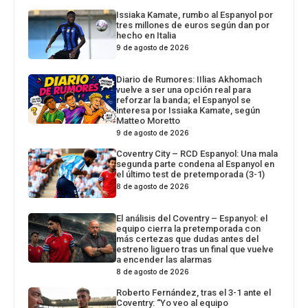
Issiaka Kamate, rumbo al Espanyol por
tres millones de euros según dan por
hecho en Italia
9 de agosto de 2026
Diario de Rumores: IIlias Akhomach
vuelve a ser una opción real para
reforzar la banda; el Espanyol se
interesa por Issiaka Kamate, según
Matteo Moretto
9 de agosto de 2026
Coventry City – RCD Espanyol: Una mala
segunda parte condena al Espanyol en
el último test de pretemporada (3-1)
8 de agosto de 2026
El análisis del Coventry – Espanyol: el
equipo cierra la pretemporada con
más certezas que dudas antes del
estreno liguero tras un final que vuelve
a encender las alarmas
8 de agosto de 2026
Roberto Fernández, tras el 3-1 ante el
Coventry: “Yo veo al equipo