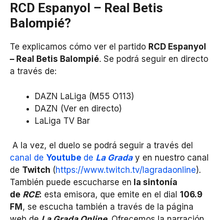
RCD Espanyol – Real Betis
Balompié?
Te explicamos cómo ver el partido
RCD Espanyol
– Real Betis Balompié
. Se podrá seguir en directo
a través de:
DAZN LaLiga (M55 O113)
DAZN (Ver en directo)
LaLiga TV Bar
A la vez, el duelo se podrá seguir a través del
canal de
Youtube
de
La Grada
y en nuestro canal
de
Twitch
(
https://www.twitch.tv/lagradaonline
).
También puede escucharse en
la sintonía
de
RCE
:
esta emisora, que emite en el dial
106.9
FM
, se escucha también a través de la página
web de
La Grada Online
. Ofrecemos la narración