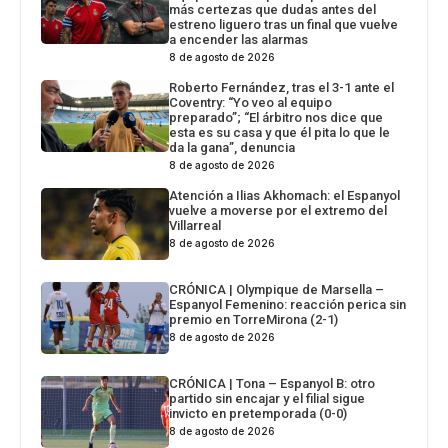
más certezas que dudas antes del
estreno liguero tras un final que vuelve
a encender las alarmas
8 de agosto de 2026
Roberto Fernández, tras el 3-1 ante el
Coventry: “Yo veo al equipo
preparado”; “El árbitro nos dice que
esta es su casa y que él pita lo que le
da la gana”, denuncia
8 de agosto de 2026
Atención a Ilias Akhomach: el Espanyol
vuelve a moverse por el extremo del
Villarreal
8 de agosto de 2026
CRÓNICA | Olympique de Marsella –
Espanyol Femenino: reacción perica sin
premio en TorreMirona (2-1)
8 de agosto de 2026
CRÓNICA | Tona – Espanyol B: otro
partido sin encajar y el filial sigue
invicto en pretemporada (0-0)
8 de agosto de 2026