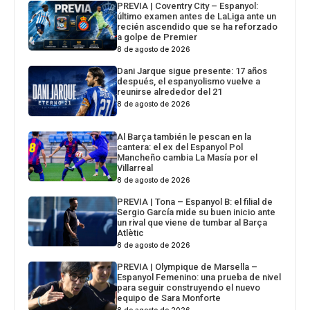
PREVIA | Coventry City – Espanyol:
último examen antes de LaLiga ante un
recién ascendido que se ha reforzado
a golpe de Premier
8 de agosto de 2026
Dani Jarque sigue presente: 17 años
después, el espanyolismo vuelve a
reunirse alrededor del 21
8 de agosto de 2026
Al Barça también le pescan en la
cantera: el ex del Espanyol Pol
Mancheño cambia La Masía por el
Villarreal
8 de agosto de 2026
PREVIA | Tona – Espanyol B: el filial de
Sergio García mide su buen inicio ante
un rival que viene de tumbar al Barça
Atlètic
8 de agosto de 2026
PREVIA | Olympique de Marsella –
Espanyol Femenino: una prueba de nivel
para seguir construyendo el nuevo
equipo de Sara Monforte