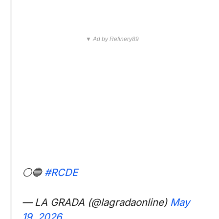
▼ Ad by Refinery89
⚪🔵
#RCDE
— LA GRADA (@lagradaonline)
May
19, 2026