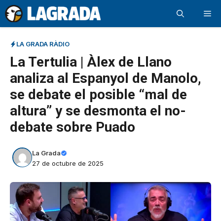
Saltar
Me
al
contenido
LA GRADA RÀDIO
La Tertulia | Àlex de Llano
analiza al Espanyol de Manolo,
se debate el posible “mal de
altura” y se desmonta el no-
debate sobre Puado
La Grada
27 de octubre de 2025