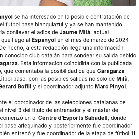
anyol
se ha interesado en la posible contratación de
l fútbol base blanquiazul y ya se han mantenido
ía conllevar el adiós de
Jaume
Milà
, actual
que llegó al
Espanyol
en el mes de marzo de 2024
De hecho, a esta redacción llega una información
n conocido club catalán para sondear su salida debido
ragarza
. Esta información coincidiría con la publicada
ro, que comentaba la posibilidad de que
Garagarza
fútbol base, con las posibles salidas no solo de
Milà
,
Gerard Bofill
y el coordinador adjunto
Marc Pinyol
.
te el coordinador de las selecciones catalanas de
 nivel 3 del título de entrenador y el máster de
ia comenzó en el
Centre d’Esports Sabadell
, donde
ol base arlequinado y posteriormente fue coordinador
ién entrenó y fue coordinador de la etapa de fútbol 11