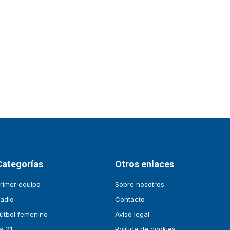
Categorías
Otros enlaces
rimer equipo
Sobre nosotros
adio
Contacto
útbol femenino
Aviso legal
a 21
Política de cookies