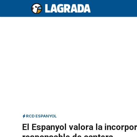
Saltar
al
contenido
RCD ESPANYOL
El Espanyol valora la incorp