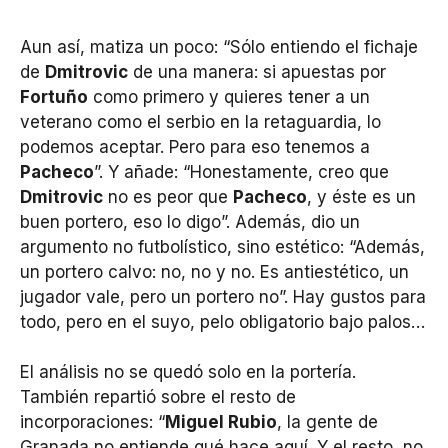
Aun así, matiza un poco: “Sólo entiendo el fichaje
de
Dmitrovic
de una manera: si apuestas por
Fortuño
como primero y quieres tener a un
veterano como el serbio en la retaguardia, lo
podemos aceptar. Pero para eso tenemos a
Pacheco
”. Y añade: “Honestamente, creo que
Dmitrovic
no es peor que
Pacheco
, y éste es un
buen portero, eso lo digo”. Además, dio un
argumento no futbolístico, sino estético: “Además,
un portero calvo: no, no y no. Es antiestético, un
jugador vale, pero un portero no”. Hay gustos para
todo, pero en el suyo, pelo obligatorio bajo palos…
El análisis no se quedó solo en la portería.
También repartió sobre el resto de
incorporaciones: “
Miguel Rubio
, la gente de
Granada no entiende qué hace aquí. Y el resto, no