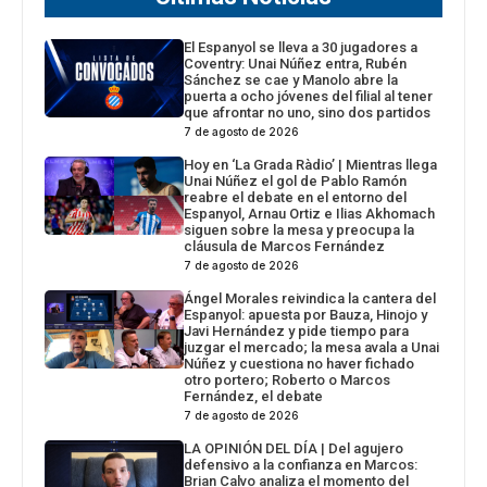
El Espanyol se lleva a 30 jugadores a
Coventry: Unai Núñez entra, Rubén
Sánchez se cae y Manolo abre la
puerta a ocho jóvenes del filial al tener
que afrontar no uno, sino dos partidos
7 de agosto de 2026
Hoy en ‘La Grada Ràdio’ | Mientras llega
Unai Núñez el gol de Pablo Ramón
reabre el debate en el entorno del
Espanyol, Arnau Ortiz e Ilias Akhomach
siguen sobre la mesa y preocupa la
cláusula de Marcos Fernández
7 de agosto de 2026
Ángel Morales reivindica la cantera del
Espanyol: apuesta por Bauza, Hinojo y
Javi Hernández y pide tiempo para
juzgar el mercado; la mesa avala a Unai
Núñez y cuestiona no haver fichado
otro portero; Roberto o Marcos
Fernández, el debate
7 de agosto de 2026
LA OPINIÓN DEL DÍA | Del agujero
defensivo a la confianza en Marcos:
Brian Calvo analiza el momento del