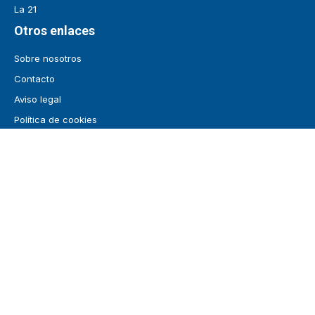
La 21
Otros enlaces
Sobre nosotros
Contacto
Aviso legal
Política de cookies
Redes sociales
¡Síguenos!
Mantente informado
© Lagrada.org • Todos los derechos reservados