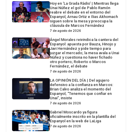
Hoy en ‘La Grada Ràdio’ | Mientras llega
Unai Núñez el gol de Pablo Ramón
reabre el debate en el entorno del
Espanyol, Arnau Ortiz e Ilias Akhomach
siguen sobre la mesa y preocupa la
cláusula de Marcos Fernández
7 de agosto de 2026
Ángel Morales reivindica la cantera del
Espanyol: apuesta por Bauza, Hinojo y
Javi Hernández y pide tiempo para
juzgar el mercado; la mesa avala a Unai
Núñez y cuestiona no haver fichado
otro portero; Roberto o Marcos
Fernández, el debate
7 de agosto de 2026
LA OPINIÓN DEL DÍA | Del agujero
defensivo a la confianza en Marcos:
Brian Calvo analiza el momento del
Espanyol; “Tenemos que confiar en
Unai”, insiste
7 de agosto de 2026
Gabriel Moscardo ya figura
oficialmente inscrito en la plantilla del
Espanyol en la web de LaLiga
7 de agosto de 2026