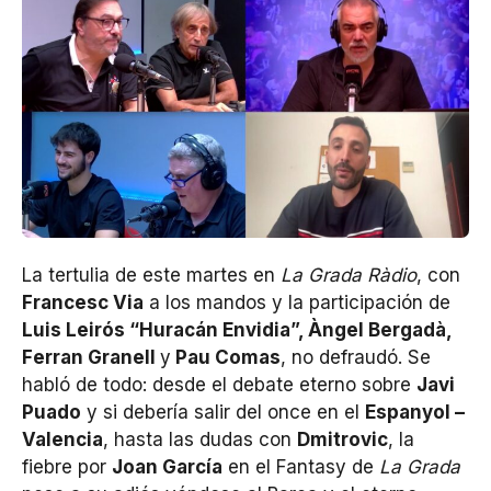
La tertulia de este martes en
La Grada Ràdio
, con
Francesc Via
a los mandos y la participación de
Luis Leirós “Huracán Envidia”, Àngel Bergadà,
Ferran Granell
y
Pau Comas
, no defraudó. Se
habló de todo: desde el debate eterno sobre
Javi
Puado
y si debería salir del once en el
Espanyol –
Valencia
, hasta las dudas con
Dmitrovic
, la
fiebre por
Joan García
en el Fantasy de
La Grada