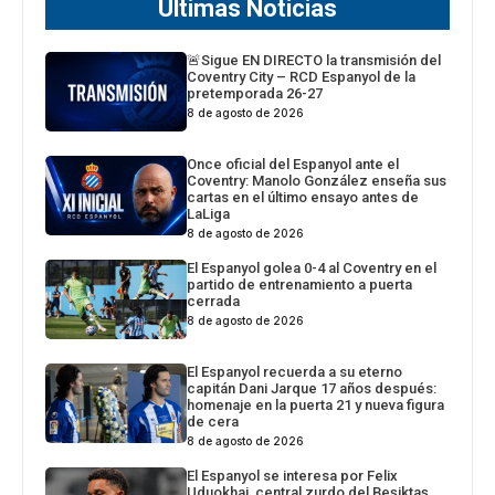
Últimas Noticias
🚨Sigue EN DIRECTO la transmisión del
Coventry City – RCD Espanyol de la
pretemporada 26-27
8 de agosto de 2026
Once oficial del Espanyol ante el
Coventry: Manolo González enseña sus
cartas en el último ensayo antes de
LaLiga
8 de agosto de 2026
El Espanyol golea 0-4 al Coventry en el
partido de entrenamiento a puerta
cerrada
8 de agosto de 2026
El Espanyol recuerda a su eterno
capitán Dani Jarque 17 años después:
homenaje en la puerta 21 y nueva figura
de cera
8 de agosto de 2026
El Espanyol se interesa por Felix
Uduokhai, central zurdo del Beşiktaş,