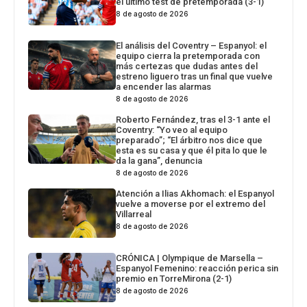
el último test de pretemporada (3-1)
8 de agosto de 2026
El análisis del Coventry – Espanyol: el
equipo cierra la pretemporada con
más certezas que dudas antes del
estreno liguero tras un final que vuelve
a encender las alarmas
8 de agosto de 2026
Roberto Fernández, tras el 3-1 ante el
Coventry: “Yo veo al equipo
preparado”; “El árbitro nos dice que
esta es su casa y que él pita lo que le
da la gana”, denuncia
8 de agosto de 2026
Atención a Ilias Akhomach: el Espanyol
vuelve a moverse por el extremo del
Villarreal
8 de agosto de 2026
CRÓNICA | Olympique de Marsella –
Espanyol Femenino: reacción perica sin
premio en TorreMirona (2-1)
8 de agosto de 2026