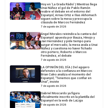
Hoy en ‘La Grada Ràdio’ | Mientras llega
Unai Núñez el gol de Pablo Ramón
reabre el debate en el entorno del
Espanyol, Arnau Ortiz e Ilias Akhomach
siguen sobre la mesa y preocupa la
cláusula de Marcos Fernández
7 de agosto de 2026
Ángel Morales reivindica la cantera del
Espanyol: apuesta por Bauza, Hinojo y
Javi Hernández y pide tiempo para
juzgar el mercado; la mesa avala a Unai
Núñez y cuestiona no haver fichado
otro portero; Roberto o Marcos
Fernández, el debate
7 de agosto de 2026
LA OPINIÓN DEL DÍA | Del agujero
defensivo a la confianza en Marcos:
Brian Calvo analiza el momento del
Espanyol; “Tenemos que confiar en
Unai”, insiste
7 de agosto de 2026
Gabriel Moscardo ya figura
oficialmente inscrito en la plantilla del
Espanyol en la web de LaLiga
7 de agosto de 2026