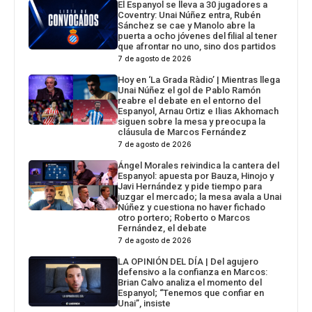
El Espanyol se lleva a 30 jugadores a
Coventry: Unai Núñez entra, Rubén
Sánchez se cae y Manolo abre la
puerta a ocho jóvenes del filial al tener
que afrontar no uno, sino dos partidos
7 de agosto de 2026
Hoy en ‘La Grada Ràdio’ | Mientras llega
Unai Núñez el gol de Pablo Ramón
reabre el debate en el entorno del
Espanyol, Arnau Ortiz e Ilias Akhomach
siguen sobre la mesa y preocupa la
cláusula de Marcos Fernández
7 de agosto de 2026
Ángel Morales reivindica la cantera del
Espanyol: apuesta por Bauza, Hinojo y
Javi Hernández y pide tiempo para
juzgar el mercado; la mesa avala a Unai
Núñez y cuestiona no haver fichado
otro portero; Roberto o Marcos
Fernández, el debate
7 de agosto de 2026
LA OPINIÓN DEL DÍA | Del agujero
defensivo a la confianza en Marcos:
Brian Calvo analiza el momento del
Espanyol; “Tenemos que confiar en
Unai”, insiste