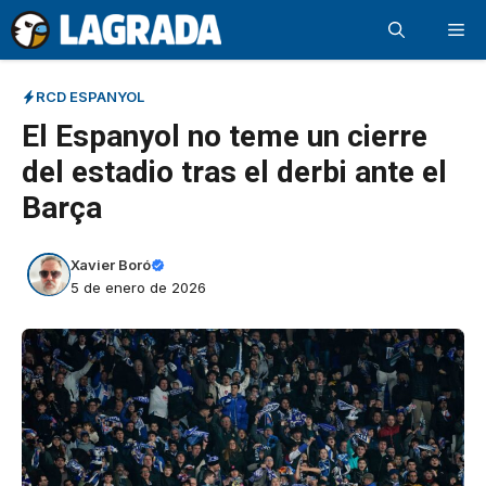
Saltar
Me
al
contenido
RCD ESPANYOL
El Espanyol no teme un cierre
del estadio tras el derbi ante el
Barça
Xavier Boró
5 de enero de 2026