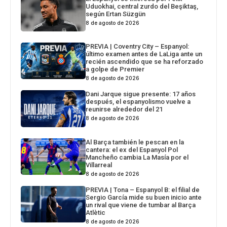
Uduokhai, central zurdo del Beşiktaş,
según Ertan Süzgün
8 de agosto de 2026
PREVIA | Coventry City – Espanyol:
último examen antes de LaLiga ante un
recién ascendido que se ha reforzado
a golpe de Premier
8 de agosto de 2026
Dani Jarque sigue presente: 17 años
después, el espanyolismo vuelve a
reunirse alrededor del 21
8 de agosto de 2026
Al Barça también le pescan en la
cantera: el ex del Espanyol Pol
Mancheño cambia La Masía por el
Villarreal
8 de agosto de 2026
PREVIA | Tona – Espanyol B: el filial de
Sergio García mide su buen inicio ante
un rival que viene de tumbar al Barça
Atlètic
8 de agosto de 2026