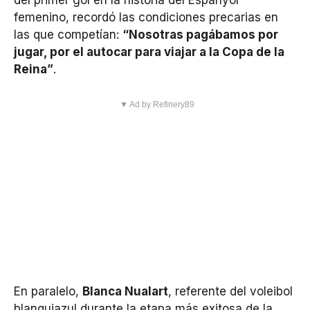
del primer gol en la historia del Espanyol
femenino, recordó las condiciones precarias en
las que competían:
“Nosotras pagábamos por
jugar, por el autocar para viajar a la Copa de la
Reina”
.
▼ Ad by Refinery89
En paralelo,
Blanca Nualart
, referente del voleibol
blanquiazul durante la etapa más exitosa de la