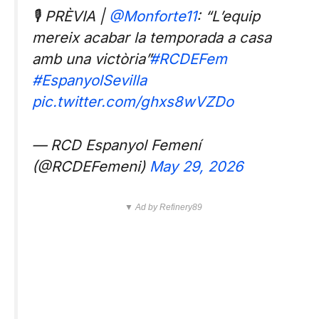
🎙️ PRÈVIA |
@Monforte11
: “L’equip
mereix acabar la temporada a casa
amb una victòria”
#RCDEFem
#EspanyolSevilla
pic.twitter.com/ghxs8wVZDo
— RCD Espanyol Femení
(@RCDEFemeni)
May 29, 2026
▼ Ad by Refinery89