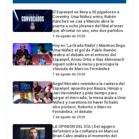
El Espanyol se lleva a 30 jugadores a
Coventry: Unai Núñez entra, Rubén
Sánchez se cae y Manolo abre la
puerta a ocho jóvenes del filial al tener
que afrontar no uno, sino dos partidos
7 de agosto de 2026
Hoy en ‘La Grada Ràdio’ | Mientras llega
Unai Núñez el gol de Pablo Ramón
reabre el debate en el entorno del
Espanyol, Arnau Ortiz e Ilias Akhomach
siguen sobre la mesa y preocupa la
cláusula de Marcos Fernández
7 de agosto de 2026
Ángel Morales reivindica la cantera del
Espanyol: apuesta por Bauza, Hinojo y
Javi Hernández y pide tiempo para
juzgar el mercado; la mesa avala a Unai
Núñez y cuestiona no haver fichado
otro portero; Roberto o Marcos
Fernández, el debate
7 de agosto de 2026
LA OPINIÓN DEL DÍA | Del agujero
defensivo a la confianza en Marcos:
Brian Calvo analiza el momento del