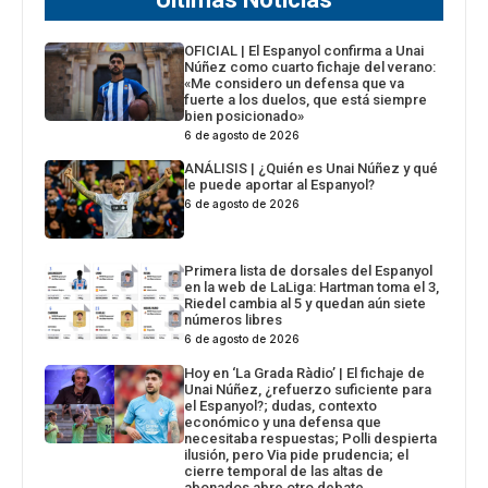
OFICIAL | El Espanyol confirma a Unai
Núñez como cuarto fichaje del verano:
«Me considero un defensa que va
fuerte a los duelos, que está siempre
bien posicionado»
6 de agosto de 2026
ANÁLISIS | ¿Quién es Unai Núñez y qué
le puede aportar al Espanyol?
6 de agosto de 2026
Primera lista de dorsales del Espanyol
en la web de LaLiga: Hartman toma el 3,
Riedel cambia al 5 y quedan aún siete
números libres
6 de agosto de 2026
Hoy en ‘La Grada Ràdio’ | El fichaje de
Unai Núñez, ¿refuerzo suficiente para
el Espanyol?; dudas, contexto
económico y una defensa que
necesitaba respuestas; Polli despierta
ilusión, pero Via pide prudencia; el
cierre temporal de las altas de
abonados abre otro debate