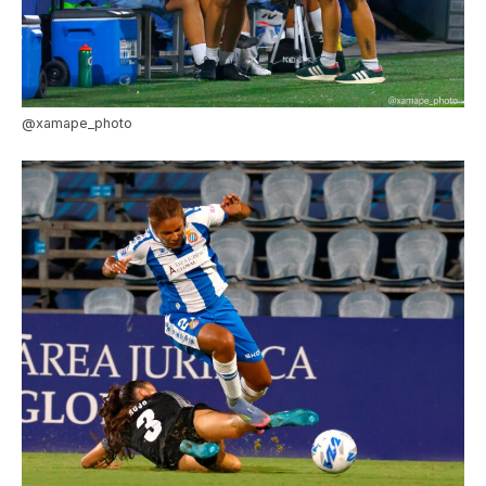
@xamape_photo