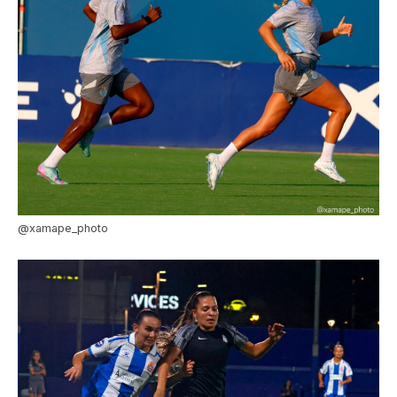
@xamape_photo