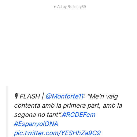
▼ Ad by Refinery89
🎙️ FLASH |
@Monforte11
: “Me’n vaig
contenta amb la primera part, amb la
segona no tant”.
#RCDEFem
#EspanyolONA
pic.twitter.com/YESHhZa9C9