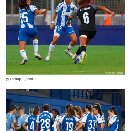
@xamape_photo