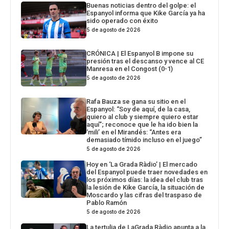
Buenas noticias dentro del golpe: el
Espanyol informa que Kike García ya ha
sido operado con éxito
5 de agosto de 2026
CRÓNICA | El Espanyol B impone su
presión tras el descanso y vence al CE
Manresa en el Congost (0-1)
5 de agosto de 2026
Rafa Bauza se gana su sitio en el
Espanyol: “Soy de aquí, de la casa,
quiero al club y siempre quiero estar
aquí”; reconoce que le ha ido bien la
‘mili’ en el Mirandés: “Antes era
demasiado tímido incluso en el juego”
5 de agosto de 2026
Hoy en ‘La Grada Ràdio’ | El mercado
del Espanyol puede traer novedades en
los próximos días: la idea del club tras
la lesión de Kike García, la situación de
Moscardo y las cifras del traspaso de
Pablo Ramón
5 de agosto de 2026
La tertulia de LaGrada Ràdio apunta a la