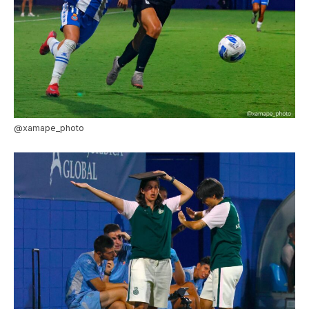
@xamape_photo