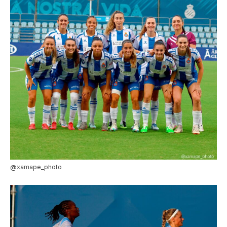
@xamape_photo