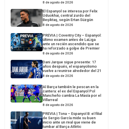
8 de agosto de 2026
El Espanyol se interesa por Felix
Uduokhai, central zurdo del
Beşiktaş, según Ertan Süzgün
8 de agosto de 2026
PREVIA | Coventry City – Espanyol:
último examen antes de LaLiga
ante un recién ascendido que se
ha reforzado a golpe de Premier
8 de agosto de 2026
Dani Jarque sigue presente: 17
años después, el espanyolismo
vuelve a reunirse alrededor del 21
8 de agosto de 2026
Al Barça también le pescan en la
cantera: el ex del Espanyol Pol
Mancheño cambia La Masía por el
Villarreal
8 de agosto de 2026
PREVIA | Tona – Espanyol B: el filial
de Sergio García mide su buen
inicio ante un rival que viene de
tumbar al Barça Atlètic