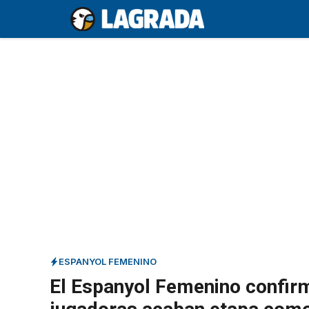
Saltar
al
contenido
ESPANYOL FEMENINO
El Espanyol Femenino confirm