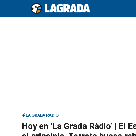
Saltar
al
contenido
LA GRADA RÀDIO
Hoy en ‘La Grada Ràdio’ | El 