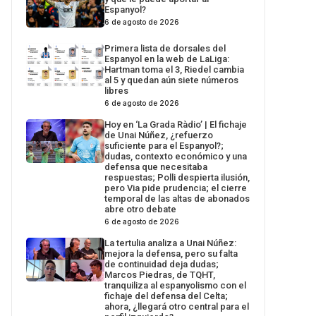
Espanyol?
6 de agosto de 2026
Primera lista de dorsales del
Espanyol en la web de LaLiga:
Hartman toma el 3, Riedel cambia
al 5 y quedan aún siete números
libres
6 de agosto de 2026
Hoy en ‘La Grada Ràdio’ | El fichaje
de Unai Núñez, ¿refuerzo
suficiente para el Espanyol?;
dudas, contexto económico y una
defensa que necesitaba
respuestas; Polli despierta ilusión,
pero Via pide prudencia; el cierre
temporal de las altas de abonados
abre otro debate
6 de agosto de 2026
La tertulia analiza a Unai Núñez:
mejora la defensa, pero su falta
de continuidad deja dudas;
Marcos Piedras, de TQHT,
tranquiliza al espanyolismo con el
fichaje del defensa del Celta;
ahora, ¿llegará otro central para el