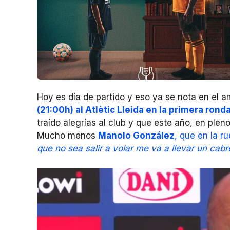
Hoy es día de partido y eso ya se nota en el a
(21:00h) al Atlètic Lleida en la primera rond
traído alegrías al club y que este año, en pleno
Mucho menos
Manolo González
, que en la r
que no sea salir a volar me va a llevar un cab