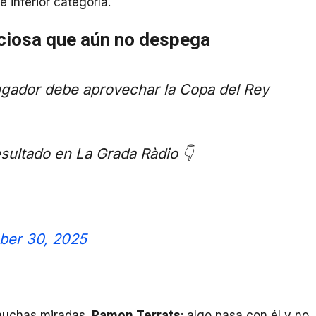
 inferior categoría.
eciosa que aún no despega
ador debe aprovechar la Copa del Rey
esultado en La Grada Ràdio 👇
ber 30, 2025
muchas miradas,
Ramon Terrats
: algo pasa con él y no