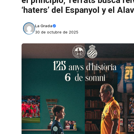
el principio, Terrats busca rei
‘haters’ del Espanyol y el Ala
La Grada
30 de octubre de 2025