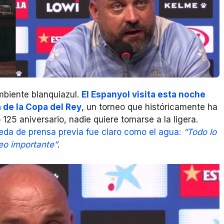
mbiente blanquiazul.
El Espanyol visita esta noche
a de la Copa del Rey
, un torneo que históricamente ha
 125 aniversario, nadie quiere tomarse a la ligera.
ueda de prensa previa fue claro como el agua:
“Todo lo
reo importante”
.