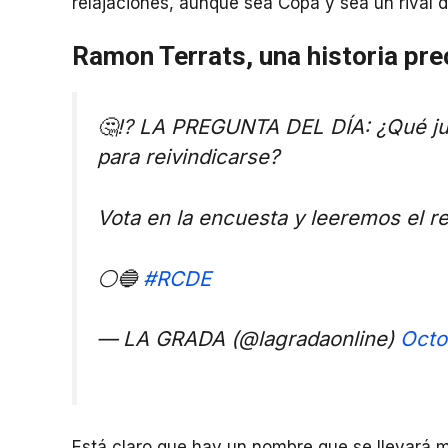
relajaciones, aunque sea Copa y sea un rival de
Ramon Terrats, una historia pr
🤔⁉ LA PREGUNTA DEL DÍA: ¿Qué jug
para reivindicarse?
Vota en la encuesta y leeremos el r
⚪🔵
#RCDE
— LA GRADA (@lagradaonline)
Octo
Está claro que hay un nombre que se llevará 