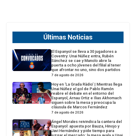
Últimas Noticias
El Espanyol se lleva a 30 jugadores a
Coventry: Unai Núñez entra, Rubén
Sánchez se cae y Manolo abre la
puerta a ocho jóvenes del filial al tener
que afrontar no uno, sino dos partidos
7 de agosto de 2026
Hoy en ‘La Grada Ràdio’ | Mientras llega
Unai Núñez el gol de Pablo Ramón
reabre el debate en el entorno del
Espanyol, Arnau Ortiz e Ilias Akhomach
siguen sobre la mesa y preocupa la
cláusula de Marcos Fernández
7 de agosto de 2026
Ángel Morales reivindica la cantera del
Espanyol: apuesta por Bauza, Hinojo y
Javi Hernández y pide tiempo para
juzgar el mercado; la mesa avala a Unai