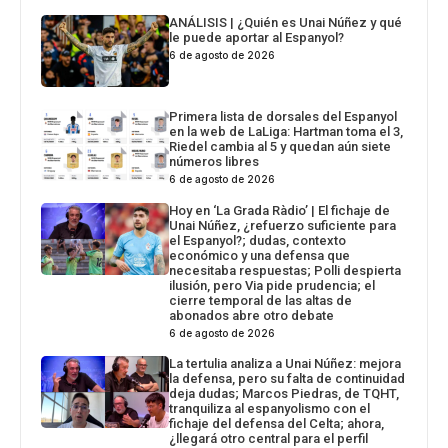
ANÁLISIS | ¿Quién es Unai Núñez y qué
le puede aportar al Espanyol?
6 de agosto de 2026
Primera lista de dorsales del Espanyol
en la web de LaLiga: Hartman toma el 3,
Riedel cambia al 5 y quedan aún siete
números libres
6 de agosto de 2026
Hoy en ‘La Grada Ràdio’ | El fichaje de
Unai Núñez, ¿refuerzo suficiente para
el Espanyol?; dudas, contexto
económico y una defensa que
necesitaba respuestas; Polli despierta
ilusión, pero Via pide prudencia; el
cierre temporal de las altas de
abonados abre otro debate
6 de agosto de 2026
La tertulia analiza a Unai Núñez: mejora
la defensa, pero su falta de continuidad
deja dudas; Marcos Piedras, de TQHT,
tranquiliza al espanyolismo con el
fichaje del defensa del Celta; ahora,
¿llegará otro central para el perfil