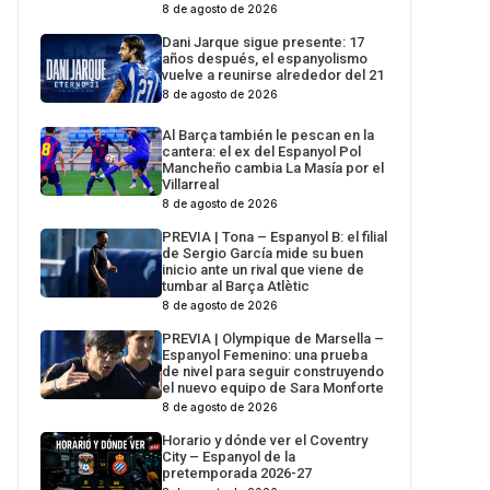
8 de agosto de 2026
Dani Jarque sigue presente: 17
años después, el espanyolismo
vuelve a reunirse alrededor del 21
8 de agosto de 2026
Al Barça también le pescan en la
cantera: el ex del Espanyol Pol
Mancheño cambia La Masía por el
Villarreal
8 de agosto de 2026
PREVIA | Tona – Espanyol B: el filial
de Sergio García mide su buen
inicio ante un rival que viene de
tumbar al Barça Atlètic
8 de agosto de 2026
PREVIA | Olympique de Marsella –
Espanyol Femenino: una prueba
de nivel para seguir construyendo
el nuevo equipo de Sara Monforte
8 de agosto de 2026
Horario y dónde ver el Coventry
City – Espanyol de la
pretemporada 2026-27