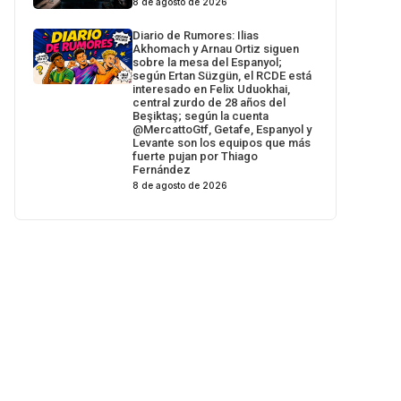
8 de agosto de 2026
Diario de Rumores: Ilias
Akhomach y Arnau Ortiz siguen
sobre la mesa del Espanyol;
según Ertan Süzgün, el RCDE está
interesado en Felix Uduokhai,
central zurdo de 28 años del
Beşiktaş; según la cuenta
@MercattoGtf, Getafe, Espanyol y
Levante son los equipos que más
fuerte pujan por Thiago
Fernández
8 de agosto de 2026