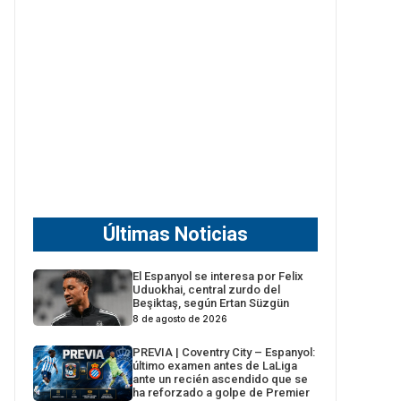
Últimas Noticias
El Espanyol se interesa por Felix
Uduokhai, central zurdo del
Beşiktaş, según Ertan Süzgün
8 de agosto de 2026
PREVIA | Coventry City – Espanyol:
último examen antes de LaLiga
ante un recién ascendido que se
ha reforzado a golpe de Premier