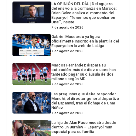
LA OPINIÓN DEL DÍA | Del agujero
defensivo a la confianza en Marcos:
Brian Calvo analiza el momento del
Espanyol; “Tenemos que confiar en
Unai”, insiste
7 de agosto de 2026
Gabriel Moscardo ya figura
oficialmente inscrito en la plantilla del
Espanyol en la web de LaLiga
7 de agosto de 2026
Marcos Fernández dispara su
cotización: más de diez clubes han
tanteado pagar su cláusula de dos
millones según MD
7 de agosto de 2026
Las preguntas que debe responder
Monchi, el director general deportivo
del Espanyol, tras el fichaje de Unai
Núñez
7 de agosto de 2026
La hija de Alan Pace muestra desde
dentro un Burnley – Espanyol muy
especial para su familia