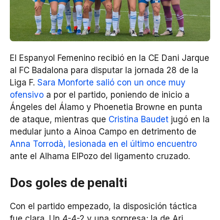
El Espanyol Femenino recibió en la CE Dani Jarque
al FC Badalona para disputar la jornada 28 de la
Liga F.
Sara Monforte salió con un once muy
ofensivo
a por el partido, poniendo de inicio a
Ángeles del Álamo y Phoenetia Browne en punta
de ataque, mientras que
Cristina Baudet
jugó en la
medular junto a Ainoa Campo en detrimento de
Anna Torrodà, lesionada en el último encuentro
ante el Alhama ElPozo del ligamento cruzado.
Dos goles de penalti
Con el partido empezado, la disposición táctica
fue clara. Un 4-4-2 y una sorpresa; la de Ari