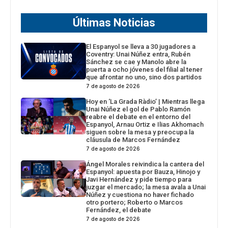
Últimas Noticias
El Espanyol se lleva a 30 jugadores a
Coventry: Unai Núñez entra, Rubén
Sánchez se cae y Manolo abre la
puerta a ocho jóvenes del filial al tener
que afrontar no uno, sino dos partidos
7 de agosto de 2026
Hoy en ‘La Grada Ràdio’ | Mientras llega
Unai Núñez el gol de Pablo Ramón
reabre el debate en el entorno del
Espanyol, Arnau Ortiz e Ilias Akhomach
siguen sobre la mesa y preocupa la
cláusula de Marcos Fernández
7 de agosto de 2026
Ángel Morales reivindica la cantera del
Espanyol: apuesta por Bauza, Hinojo y
Javi Hernández y pide tiempo para
juzgar el mercado; la mesa avala a Unai
Núñez y cuestiona no haver fichado
otro portero; Roberto o Marcos
Fernández, el debate
7 de agosto de 2026