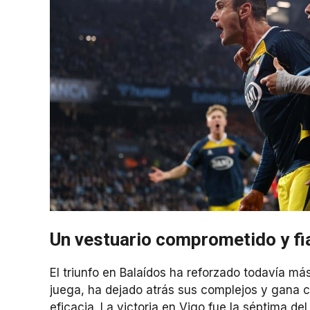
Un vestuario comprometido y fi
El triunfo en Balaídos ha reforzado todavía má
juega, ha dejado atrás sus complejos y gana c
eficacia. La victoria en Vigo fue la séptima de