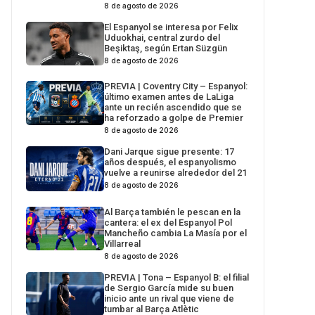
8 de agosto de 2026
El Espanyol se interesa por Felix
Uduokhai, central zurdo del
Beşiktaş, según Ertan Süzgün
8 de agosto de 2026
PREVIA | Coventry City – Espanyol:
último examen antes de LaLiga
ante un recién ascendido que se
ha reforzado a golpe de Premier
8 de agosto de 2026
Dani Jarque sigue presente: 17
años después, el espanyolismo
vuelve a reunirse alrededor del 21
8 de agosto de 2026
Al Barça también le pescan en la
cantera: el ex del Espanyol Pol
Mancheño cambia La Masía por el
Villarreal
8 de agosto de 2026
PREVIA | Tona – Espanyol B: el filial
de Sergio García mide su buen
inicio ante un rival que viene de
tumbar al Barça Atlètic