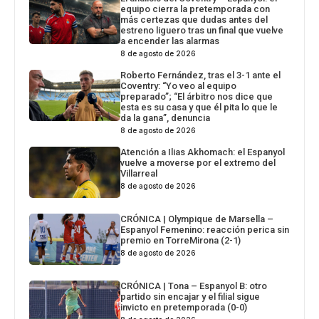
equipo cierra la pretemporada con
más certezas que dudas antes del
estreno liguero tras un final que vuelve
a encender las alarmas
8 de agosto de 2026
Roberto Fernández, tras el 3-1 ante el
Coventry: “Yo veo al equipo
preparado”; “El árbitro nos dice que
esta es su casa y que él pita lo que le
da la gana”, denuncia
8 de agosto de 2026
Atención a Ilias Akhomach: el Espanyol
vuelve a moverse por el extremo del
Villarreal
8 de agosto de 2026
CRÓNICA | Olympique de Marsella –
Espanyol Femenino: reacción perica sin
premio en TorreMirona (2-1)
8 de agosto de 2026
CRÓNICA | Tona – Espanyol B: otro
partido sin encajar y el filial sigue
invicto en pretemporada (0-0)