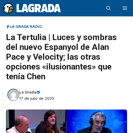
Saltar
Me
al
contenido
LA GRADA RÀDIO
La Tertulia | Luces y sombras
del nuevo Espanyol de Alan
Pace y Velocity; las otras
opciones «ilusionantes» que
tenía Chen
La Grada
17 de julio de 2025