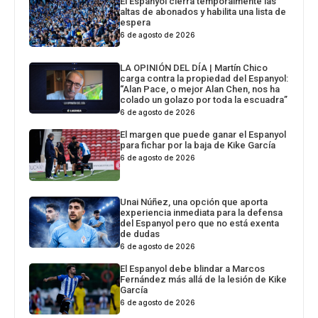
El Espanyol cierra temporalmente las
altas de abonados y habilita una lista de
espera
6 de agosto de 2026
LA OPINIÓN DEL DÍA | Martín Chico
carga contra la propiedad del Espanyol:
“Alan Pace, o mejor Alan Chen, nos ha
colado un golazo por toda la escuadra”
6 de agosto de 2026
El margen que puede ganar el Espanyol
para fichar por la baja de Kike García
6 de agosto de 2026
Unai Núñez, una opción que aporta
experiencia inmediata para la defensa
del Espanyol pero que no está exenta
de dudas
6 de agosto de 2026
El Espanyol debe blindar a Marcos
Fernández más allá de la lesión de Kike
García
6 de agosto de 2026