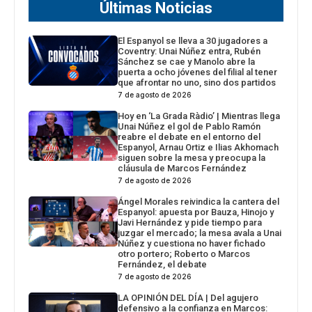
Últimas Noticias
El Espanyol se lleva a 30 jugadores a
Coventry: Unai Núñez entra, Rubén
Sánchez se cae y Manolo abre la
puerta a ocho jóvenes del filial al tener
que afrontar no uno, sino dos partidos
7 de agosto de 2026
Hoy en ‘La Grada Ràdio’ | Mientras llega
Unai Núñez el gol de Pablo Ramón
reabre el debate en el entorno del
Espanyol, Arnau Ortiz e Ilias Akhomach
siguen sobre la mesa y preocupa la
cláusula de Marcos Fernández
7 de agosto de 2026
Ángel Morales reivindica la cantera del
Espanyol: apuesta por Bauza, Hinojo y
Javi Hernández y pide tiempo para
juzgar el mercado; la mesa avala a Unai
Núñez y cuestiona no haver fichado
otro portero; Roberto o Marcos
Fernández, el debate
7 de agosto de 2026
LA OPINIÓN DEL DÍA | Del agujero
defensivo a la confianza en Marcos: