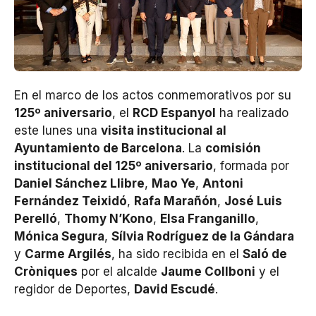
En el marco de los actos conmemorativos por su
125º aniversario
, el
RCD Espanyol
ha realizado
este lunes una
visita institucional al
Ayuntamiento de Barcelona
. La
comisión
institucional del 125º aniversario
, formada por
Daniel Sánchez Llibre
,
Mao Ye
,
Antoni
Fernández Teixidó
,
Rafa Marañón
,
José Luis
Perelló
,
Thomy N’Kono
,
Elsa Franganillo
,
Mónica Segura
,
Sílvia Rodríguez de la Gándara
y
Carme Argilés
, ha sido recibida en el
Saló de
Cròniques
por el alcalde
Jaume Collboni
y el
regidor de Deportes,
David Escudé
.