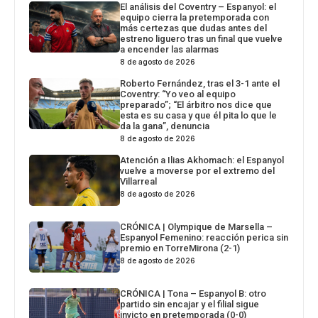
El análisis del Coventry – Espanyol: el
equipo cierra la pretemporada con
más certezas que dudas antes del
estreno liguero tras un final que vuelve
a encender las alarmas
8 de agosto de 2026
Roberto Fernández, tras el 3-1 ante el
Coventry: “Yo veo al equipo
preparado”; “El árbitro nos dice que
esta es su casa y que él pita lo que le
da la gana”, denuncia
8 de agosto de 2026
Atención a Ilias Akhomach: el Espanyol
vuelve a moverse por el extremo del
Villarreal
8 de agosto de 2026
CRÓNICA | Olympique de Marsella –
Espanyol Femenino: reacción perica sin
premio en TorreMirona (2-1)
8 de agosto de 2026
CRÓNICA | Tona – Espanyol B: otro
partido sin encajar y el filial sigue
invicto en pretemporada (0-0)