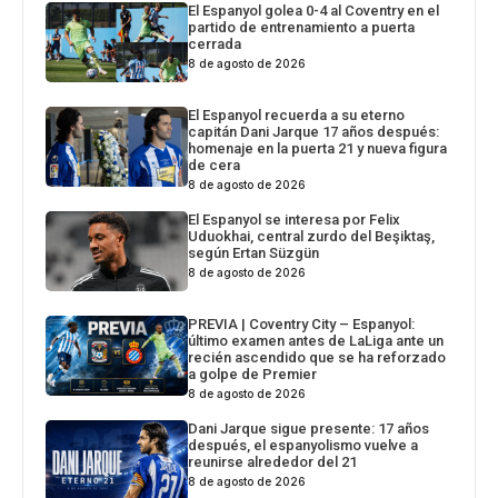
El Espanyol golea 0-4 al Coventry en el
partido de entrenamiento a puerta
cerrada
8 de agosto de 2026
El Espanyol recuerda a su eterno
capitán Dani Jarque 17 años después:
homenaje en la puerta 21 y nueva figura
de cera
8 de agosto de 2026
El Espanyol se interesa por Felix
Uduokhai, central zurdo del Beşiktaş,
según Ertan Süzgün
8 de agosto de 2026
PREVIA | Coventry City – Espanyol:
último examen antes de LaLiga ante un
recién ascendido que se ha reforzado
a golpe de Premier
8 de agosto de 2026
Dani Jarque sigue presente: 17 años
después, el espanyolismo vuelve a
reunirse alrededor del 21
8 de agosto de 2026