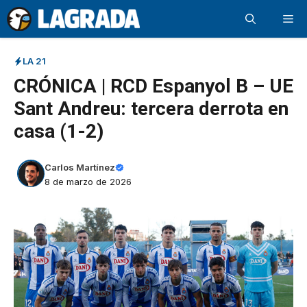
Saltar
Me
al
contenido
LA 21
CRÓNICA | RCD Espanyol B – UE
Sant Andreu: tercera derrota en
casa (1-2)
Carlos Martínez
8 de marzo de 2026