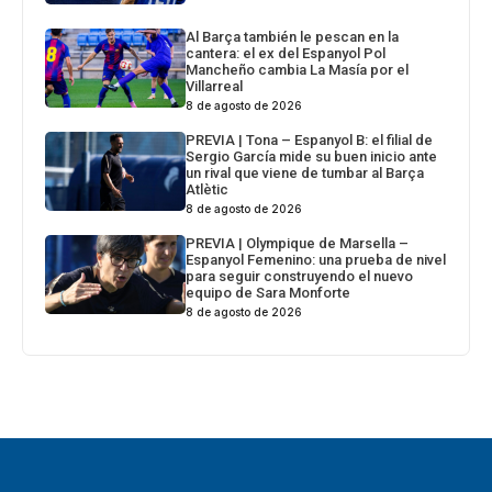
Al Barça también le pescan en la
cantera: el ex del Espanyol Pol
Mancheño cambia La Masía por el
Villarreal
8 de agosto de 2026
PREVIA | Tona – Espanyol B: el filial de
Sergio García mide su buen inicio ante
un rival que viene de tumbar al Barça
Atlètic
8 de agosto de 2026
PREVIA | Olympique de Marsella –
Espanyol Femenino: una prueba de nivel
para seguir construyendo el nuevo
equipo de Sara Monforte
8 de agosto de 2026