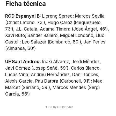
Ficha técnica
RCD Espanyol B:
Llorenç Serred; Marcos Sevila
(Christ Letono, 73′), Hugo Caroz (Pleguezuelo,
73′), J.L. Català, Adama Timera (José Ángel, 46′),
Xavi Rufo; Sander Ballero, Miguel Londoño, Lluc
Castell; Leo Salazar (Bombardó, 80′), Jan Peries
(Almansa, 60′)
UE Sant Andreu:
Iñaki Álvarez; Jordi Méndez,
Javi Gómez (Josep Señé, 59′), Carlos Blanco,
Lucas Viña; Andreu Hernández, Dani Torices,
Alexis García, Pau Darbra (Carbonell, 91′); Max
Marcet (Serrano, 59′), Marcos Mendes (Sergi
García, 86′)
▼ Ad by Refinery89