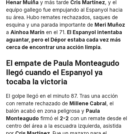
Henar Muiña
y más tarde
Cris Martínez
, y el
equipo gallego fue empujando al Espanyol hacia
su área. Hubo remates rechazados, saques de
esquina y una parada importante de
Meri Muñoz
a
Ainhoa Marín
en el 71.
El Espanyol intentaba
aguantar, pero el Dépor estaba cada vez más
cerca de encontrar una acción limpia
.
El empate de Paula Monteagudo
llegó cuando el Espanyol ya
tocaba la victoria
El golpe llegó en el minuto 87. Tras una acción
con remate rechazado de
Millene Cabral
, el
balón acabó en zona peligrosa y
Paula
Monteagudo
firmó el
2-2
con un remate desde el
centro del área a la escuadra izquierda, asistida
por
Cris Martínez
. Fue un mazazo para el