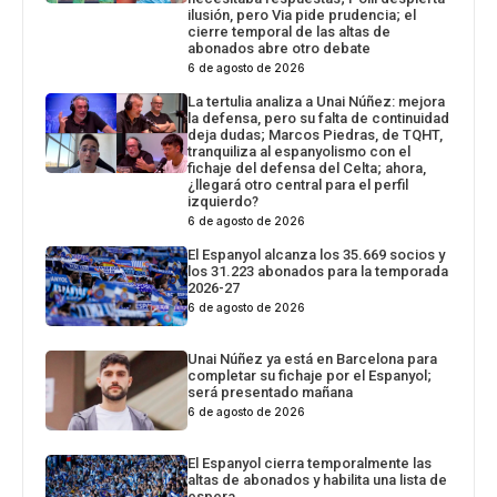
ilusión, pero Via pide prudencia; el
cierre temporal de las altas de
abonados abre otro debate
6 de agosto de 2026
La tertulia analiza a Unai Núñez: mejora
la defensa, pero su falta de continuidad
deja dudas; Marcos Piedras, de TQHT,
tranquiliza al espanyolismo con el
fichaje del defensa del Celta; ahora,
¿llegará otro central para el perfil
izquierdo?
6 de agosto de 2026
El Espanyol alcanza los 35.669 socios y
los 31.223 abonados para la temporada
2026-27
6 de agosto de 2026
Unai Núñez ya está en Barcelona para
completar su fichaje por el Espanyol;
será presentado mañana
6 de agosto de 2026
El Espanyol cierra temporalmente las
altas de abonados y habilita una lista de
espera