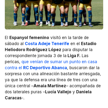
El
Espanyol femenino
visitó en la tarde de
sábado al
Costa Adeje Tenerife
en el
Estadio
Heliodoro Rodríguez López
para disputar la
correspondiente jornada 3 de la
Liga F.
Las
pericas,
que venían de sumar un punto en casa
contra el
RC Deportivo Abanca
, buscaron dar la
sorpresa con una alineación bastante arriesgada,
ya que la defensa era una línea de tres con una
única central –
Amaia Martínez
– acompañada de
dos laterales puras –
Lucía Vallejo
y
Daniela
Caracas
-.