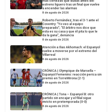
más certezas que dudas antes del
estreno liguero tras un final que vuelve
a encender las alarmas
8 de agosto de 2026
Roberto Fernández, tras el 3-1 ante el
Coventry: “Yo veo al equipo
preparado”; “El árbitro nos dice que
esta es su casa y que él pita lo que le
da la gana”, denuncia
8 de agosto de 2026
Atención a Ilias Akhomach: el Espanyol
vuelve a moverse por el extremo del
Villarreal
8 de agosto de 2026
CRÓNICA | Olympique de Marsella –
Espanyol Femenino: reacción perica sin
premio en TorreMirona (2-1)
8 de agosto de 2026
CRÓNICA | Tona – Espanyol B: otro
partido sin encajar y el filial sigue
invicto en pretemporada (0-0)
8 de agosto de 2026