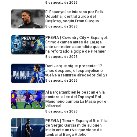
8 de agosto de 2026
El Espanyol se interesa por Felix
Uduokhai, central zurdo del
Beşiktaş, según Ertan Süzgün
8 de agosto de 2026
PREVIA | Coventry City – Espanyol:
último examen antes de LaLiga
ante un recién ascendido que se
ha reforzado a golpe de Premier
8 de agosto de 2026
Dani Jarque sigue presente: 17
años después, el espanyolismo
vuelve a reunirse alrededor del 21
8 de agosto de 2026
Al Barça también le pescan en la
cantera: el ex del Espanyol Pol
Mancheño cambia La Masía por el
Villarreal
8 de agosto de 2026
PREVIA | Tona – Espanyol B: el filial
de Sergio García mide su buen
inicio ante un rival que viene de
tumbar al Barça Atlètic