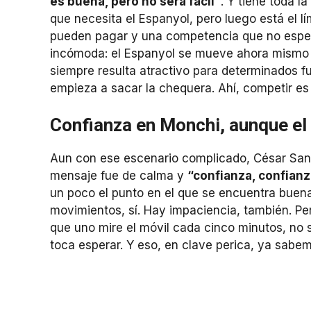
es buena, pero no será fácil”
. Y tiene toda l
que necesita el Espanyol, pero luego está el lím
pueden pagar y una competencia que no espera
incómoda: el Espanyol se mueve ahora mismo 
siempre resulta atractivo para determinados f
empieza a sacar la chequera. Ahí, competir es 
Confianza en Monchi, aunque el 
Aun con ese escenario complicado, César Santos
mensaje fue de calma y
“confianza, confianz
un poco el punto en el que se encuentra buen
movimientos, sí. Hay impaciencia, también. P
que uno mire el móvil cada cinco minutos, no 
toca esperar. Y eso, en clave perica, ya sabe