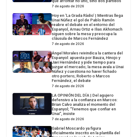
que afrontar no uno, sino dos partidos
7 de agosto de 2026
Hoy en ‘La Grada Ràdio’ | Mientras llega
Unai Núñez el gol de Pablo Ramón
reabre el debate en el entorno del
Espanyol, Arnau Ortiz e Ilias Akhomach
siguen sobre la mesa y preocupa la
cláusula de Marcos Fernández
7 de agosto de 2026
Ángel Morales reivindica la cantera del
Espanyol: apuesta por Bauza, Hinojo y
Javi Hernández y pide tiempo para
juzgar el mercado; la mesa avala a Unai
Núñez y cuestiona no haver fichado
otro portero; Roberto o Marcos
Fernández, el debate
7 de agosto de 2026
LA OPINIÓN DEL DÍA | Del agujero
defensivo a la confianza en Marcos:
Brian Calvo analiza el momento del
Espanyol; “Tenemos que confiar en
Unai”, insiste
7 de agosto de 2026
Gabriel Moscardo ya figura
oficialmente inscrito en la plantilla del