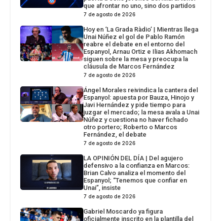
que afrontar no uno, sino dos partidos
7 de agosto de 2026
Hoy en ‘La Grada Ràdio’ | Mientras llega
Unai Núñez el gol de Pablo Ramón
reabre el debate en el entorno del
Espanyol, Arnau Ortiz e Ilias Akhomach
siguen sobre la mesa y preocupa la
cláusula de Marcos Fernández
7 de agosto de 2026
Ángel Morales reivindica la cantera del
Espanyol: apuesta por Bauza, Hinojo y
Javi Hernández y pide tiempo para
juzgar el mercado; la mesa avala a Unai
Núñez y cuestiona no haver fichado
otro portero; Roberto o Marcos
Fernández, el debate
7 de agosto de 2026
LA OPINIÓN DEL DÍA | Del agujero
defensivo a la confianza en Marcos:
Brian Calvo analiza el momento del
Espanyol; “Tenemos que confiar en
Unai”, insiste
7 de agosto de 2026
Gabriel Moscardo ya figura
oficialmente inscrito en la plantilla del