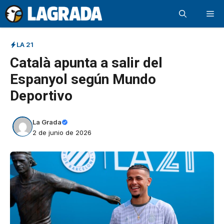
Saltar
Me
al
contenido
LA 21
Català apunta a salir del
Espanyol según Mundo
Deportivo
La Grada
2 de junio de 2026