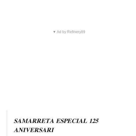
▼ Ad by Refinery89
𝐒𝐀𝐌𝐀𝐑𝐑𝐄𝐓𝐀 𝐄𝐒𝐏𝐄𝐂𝐈𝐀𝐋 𝟏𝟐𝟓
𝐀𝐍𝐈𝐕𝐄𝐑𝐒𝐀𝐑𝐈