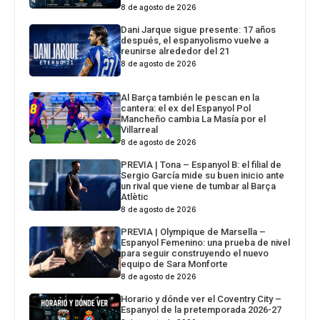
8 de agosto de 2026
Dani Jarque sigue presente: 17 años
después, el espanyolismo vuelve a
reunirse alrededor del 21
8 de agosto de 2026
Al Barça también le pescan en la
cantera: el ex del Espanyol Pol
Mancheño cambia La Masía por el
Villarreal
8 de agosto de 2026
PREVIA | Tona – Espanyol B: el filial de
Sergio García mide su buen inicio ante
un rival que viene de tumbar al Barça
Atlètic
8 de agosto de 2026
PREVIA | Olympique de Marsella –
Espanyol Femenino: una prueba de nivel
para seguir construyendo el nuevo
equipo de Sara Monforte
8 de agosto de 2026
Horario y dónde ver el Coventry City –
Espanyol de la pretemporada 2026-27