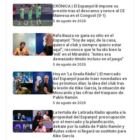
CRÓNICA | El Espanyol B impone su
presión tras el descanso y vence al CE
Manresa en el Congost (0-1)
5 de agosto de 2026
Rafa Bauza se gana su sitio en el
Espanyol: “Soy de aquí, de la casa,
quiero al club y siempre quiero estar
aquí”; reconoce que le ha ido bien la
‘mili’ en el Mirandés: “Antes era
demasiado tímido incluso en el juego”
5 de agosto de 2026
Hoy en ‘La Grada Ràdio’ | El mercado
del Espanyol puede traer novedades en
los próximos días: la idea del club tras
la lesión de Kike García, la situación de
Moscardo y las cifras del traspaso de
Pablo Ramón
5 de agosto de 2026
La tertulia de LaGrada Ràdio apunta a la
propiedad del Espanyol: preocupación
por el mercado y la planificación,
debate por la salida de Pablo Ramón y
dudas sobre si llegará un sustituto para
Kike García