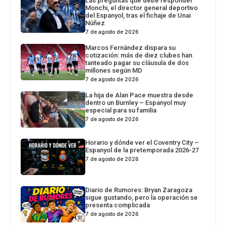
Las preguntas que debe responder
Monchi, el director general deportivo
del Espanyol, tras el fichaje de Unai
Núñez
7 de agosto de 2026
Marcos Fernández dispara su
cotización: más de diez clubes han
tanteado pagar su cláusula de dos
millones según MD
7 de agosto de 2026
La hija de Alan Pace muestra desde
dentro un Burnley – Espanyol muy
especial para su familia
7 de agosto de 2026
Horario y dónde ver el Coventry City –
Espanyol de la pretemporada 2026-27
7 de agosto de 2026
Diario de Rumores: Bryan Zaragoza
sigue gustando, pero la operación se
presenta complicada
7 de agosto de 2026