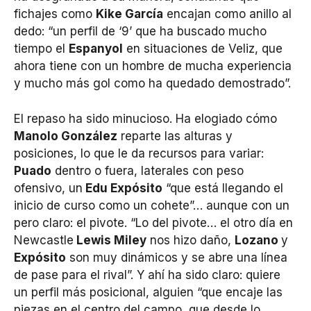
fichajes como
Kike García
encajan como anillo al
dedo: “un perfil de ‘9’ que ha buscado mucho
tiempo el
Espanyol
en situaciones de Veliz, que
ahora tiene con un hombre de mucha experiencia
y mucho más gol como ha quedado demostrado”.
El repaso ha sido minucioso. Ha elogiado cómo
Manolo González
reparte las alturas y
posiciones, lo que le da recursos para variar:
Puado
dentro o fuera, laterales con peso
ofensivo, un
Edu Expósito
“que está llegando el
inicio de curso como un cohete”… aunque con un
pero claro: el pivote. “Lo del pivote… el otro día en
Newcastle
Lewis Miley
nos hizo daño,
Lozano
y
Expósito
son muy dinámicos y se abre una línea
de pase para el rival”. Y ahí ha sido claro: quiere
un perfil más posicional, alguien “que encaje las
piezas en el centro del campo, que desde lo