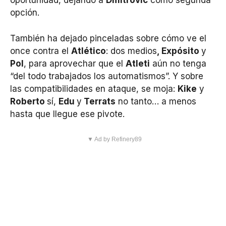
oportunidad, dejando a
Dmitrovic
como segunda
opción.
También ha dejado pinceladas sobre cómo ve el
once contra el
Atlético
: dos medios
, Expósito
y
Pol
, para aprovechar que el
Atleti
aún no tenga
“del todo trabajados los automatismos”. Y sobre
las compatibilidades en ataque, se moja:
Kike
y
Roberto
sí,
Edu
y
Terrats
no tanto… a menos
hasta que llegue ese pivote.
▼ Ad by Refinery89