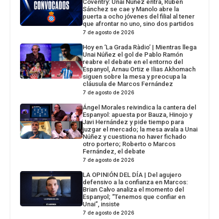
Coventry: Unai Núñez entra, Rubén
Sánchez se cae y Manolo abre la
puerta a ocho jóvenes del filial al tener
que afrontar no uno, sino dos partidos
7 de agosto de 2026
Hoy en ‘La Grada Ràdio’ | Mientras llega
Unai Núñez el gol de Pablo Ramón
reabre el debate en el entorno del
Espanyol, Arnau Ortiz e Ilias Akhomach
siguen sobre la mesa y preocupa la
cláusula de Marcos Fernández
7 de agosto de 2026
Ángel Morales reivindica la cantera del
Espanyol: apuesta por Bauza, Hinojo y
Javi Hernández y pide tiempo para
juzgar el mercado; la mesa avala a Unai
Núñez y cuestiona no haver fichado
otro portero; Roberto o Marcos
Fernández, el debate
7 de agosto de 2026
LA OPINIÓN DEL DÍA | Del agujero
defensivo a la confianza en Marcos:
Brian Calvo analiza el momento del
Espanyol; “Tenemos que confiar en
Unai”, insiste
7 de agosto de 2026