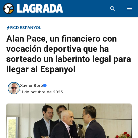
Saltar
Me
al
contenido
RCD ESPANYOL
Alan Pace, un financiero con
vocación deportiva que ha
sorteado un laberinto legal para
llegar al Espanyol
Xavier Boró
11 de octubre de 2025